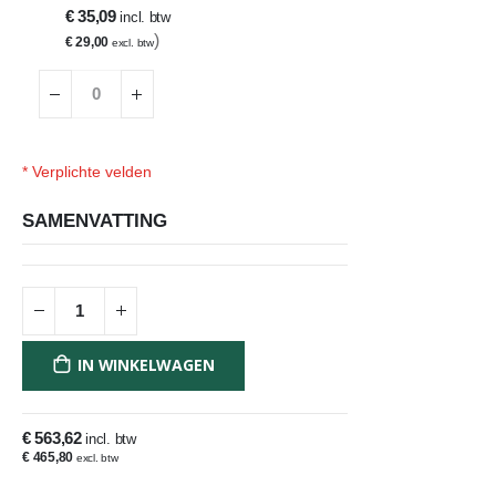
€ 35,09
€ 29,00
* Verplichte velden
SAMENVATTING
Ergonice
Op
Surge
voorraad
Bureau
IN WINKELWAGEN
€ 563,62
€ 465,80