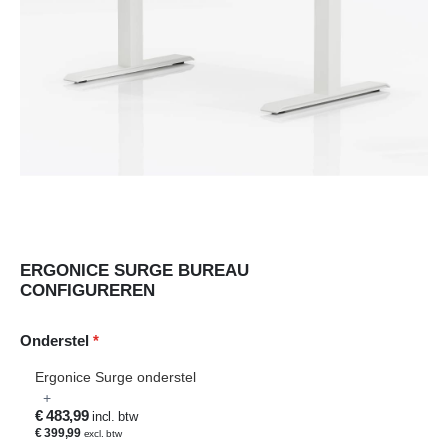
Ga
ERGONICE SURGE BUREAU
naar
CONFIGUREREN
het
begin
van
Onderstel
de
afbeeldingen-
Ergonice Surge onderstel
gallerij
+
€ 483,99
€ 399,99