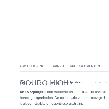
van
de
afbeeldingen-
gallerij
OMSCHRIJVING
AANVULLENDE DOCUMENTEN
DOURO HIGH
Meer
Zijn er voor het product technische documenten en/of han
SKU
DOURO.HIGH
informatie
De Douro High is een moderne en comfortabele barkruk die
Show Options
Ja
horecagelegenheden. De combinatie van een stevige 4-p
kruk een strakke en eigentijdse uitstraling.