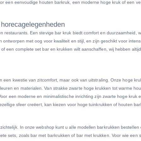
d voor een eenvoudige houten barkruk, een moderne hoge kruk of een ve
n horecagelegenheden
 en restaurants. Een stevige bar kruk biedt comfort en duurzaamheid, 
n ontworpen met oog voor kwaliteit en stijl, en zijn geschikt voor intens
 of een complete set bar en krukken wilt aanschaffen, wij hebben altij
een een kwestie van zitcomfort, maar ook van uitstraling. Onze hoge kr
kleuren en materialen. Van strakke zwarte hoge krukken tot warme ho
l. Voor een moderne en minimalistische inrichting zijn zwarte hoge kruk
gezellige sfeer creëert, kan kiezen voor hoge tuinkrukken of houten ba
zichtelijk. In onze webshop kunt u alle modellen barkrukken bestellen 
ete sets, zoals bar met barkrukken of bar met krukken. Voor wie een s