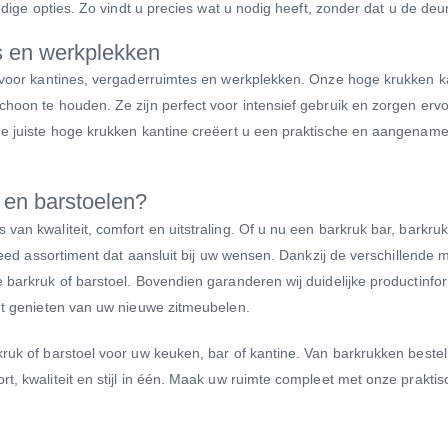
ndige opties. Zo vindt u precies wat u nodig heeft, zonder dat u de deur
s en werkplekken
ok voor kantines, vergaderruimtes en werkplekken. Onze hoge krukken k
choon te houden. Ze zijn perfect voor intensief gebruik en zorgen ervo
 de juiste hoge krukken kantine creëert u een praktische en aangenam
 en barstoelen?
van kwaliteit, comfort en uitstraling. Of u nu een barkruk bar, barkru
breed assortiment dat aansluit bij uw wensen. Dankzij de verschillende m
 barkruk of barstoel. Bovendien garanderen wij duidelijke productinfor
unt genieten van uw nieuwe zitmeubelen.
ruk of barstoel voor uw keuken, bar of kantine. Van barkrukken bestell
t, kwaliteit en stijl in één. Maak uw ruimte compleet met onze prakti