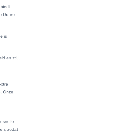
biedt.
de Douro
e is
d en stijl.
extra
e. Onze
 snelle
len, zodat