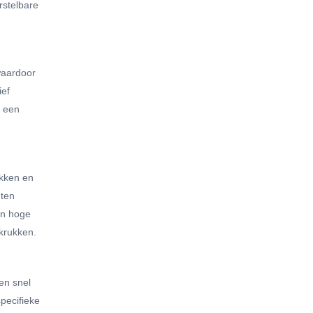
rstelbare
waardoor
ief
d een
ukken en
uten
 en hoge
rkrukken.
en snel
pecifieke