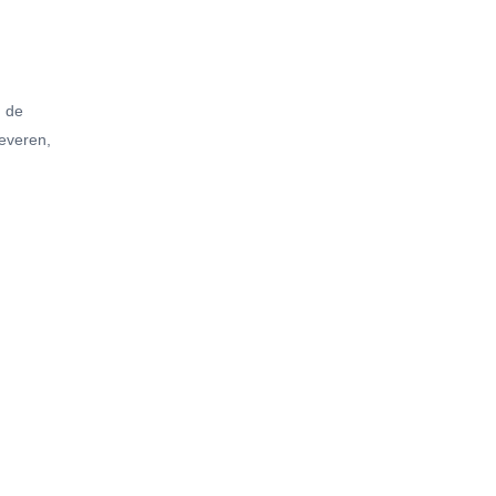
n de
leveren,