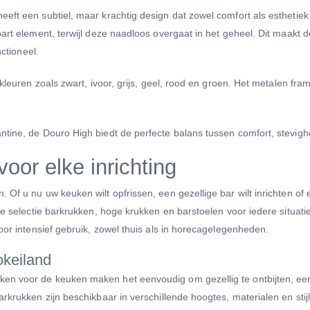
eft een subtiel, maar krachtig design dat zowel comfort als esthetiek 
part element, terwijl deze naadloos overgaat in het geheel. Dit maakt 
nctioneel.
kleuren zoals zwart, ivoor, grijs, geel, rood en groen. Het metalen fram
ine, de Douro High biedt de perfecte balans tussen comfort, stevighei
oor elke inrichting
Of u nu uw keuken wilt opfrissen, een gezellige bar wilt inrichten of 
me selectie barkrukken, hoge krukken en barstoelen voor iedere situati
oor intensief gebruik, zowel thuis als in horecagelegenheden.
okeiland
en voor de keuken maken het eenvoudig om gezellig te ontbijten, een
rkrukken zijn beschikbaar in verschillende hoogtes, materialen en stij