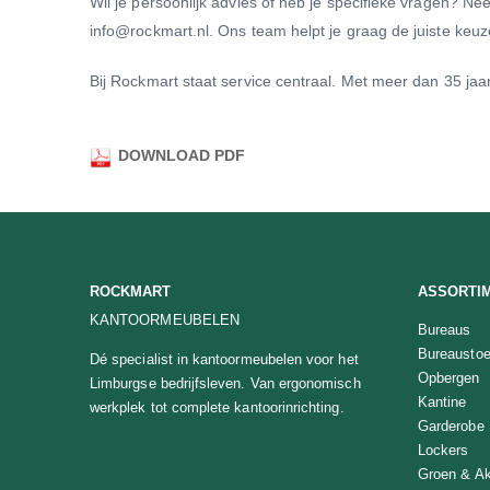
Wil je persoonlijk advies of heb je specifieke vragen? N
info@rockmart.nl. Ons team helpt je graag de juiste keu
Bij Rockmart staat service centraal. Met meer dan 35 jaar 
DOWNLOAD PDF
ROCKMART
ASSORTI
KANTOORMEUBELEN
Bureaus
Bureaustoe
Dé specialist in kantoormeubelen voor het
Opbergen
Limburgse bedrijfsleven. Van ergonomisch
Kantine
werkplek tot complete kantoorinrichting.
Garderobe
Lockers
Groen & Ak