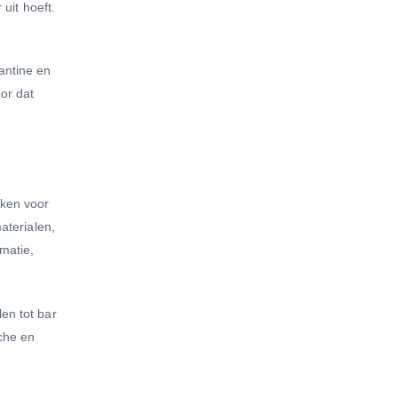
 uit hoeft.
antine en
or dat
e
kken voor
aterialen,
matie,
en tot bar
sche en