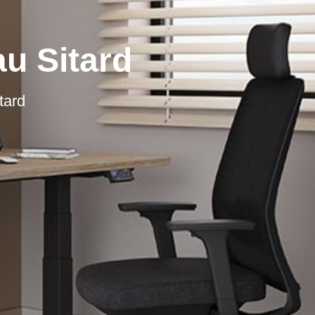
au Sitard
tard