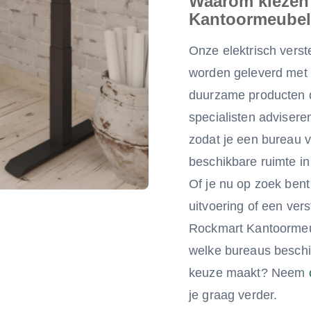
Waarom kiezen
Kantoormeube
Onze elektrisch verst
worden geleverd met u
duurzame producten d
specialisten advisere
zodat je een bureau vi
beschikbare ruimte in 
Of je nu op zoek ben
uitvoering of een vers
Rockmart Kantoormeub
welke bureaus beschik
keuze maakt? Neem
je graag verder.