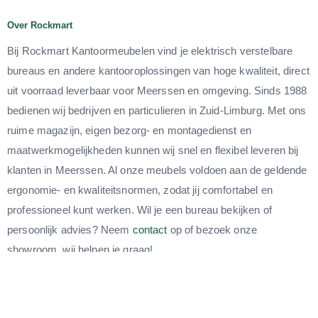
Over Rockmart
Bij Rockmart Kantoormeubelen vind je elektrisch verstelbare
bureaus en andere kantooroplossingen van hoge kwaliteit, direct
uit voorraad leverbaar voor Meerssen en omgeving. Sinds 1988
bedienen wij bedrijven en particulieren in Zuid-Limburg. Met ons
ruime magazijn, eigen bezorg- en montagedienst en
maatwerkmogelijkheden kunnen wij snel en flexibel leveren bij
klanten in Meerssen. Al onze meubels voldoen aan de geldende
ergonomie- en kwaliteitsnormen, zodat jij comfortabel en
professioneel kunt werken. Wil je een bureau bekijken of
persoonlijk advies? Neem
contact
op of bezoek onze
showroom, wij helpen je graag!
Onze showroom is geopend van ma t/m vr van 09:00 tot
18:00uur en is te bezoeken op het volgende adres: