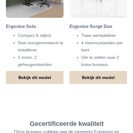
Ergonice Solo
Ergonice Surge Duo
Compact & stijlvol
Twee werkplekken
Snel voorgemonteerd te
4 memorystanden per
installeren
kant
1 motor, 2
Om te zetten naar 2
geheugenstanden
losse bureaus
Bekijk dit model
Bekijk dit model
Gecertificeerde kwaliteit
Onze bureaus voldoen aan de strengste Europese en