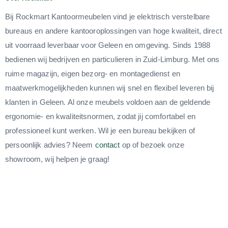
Bij Rockmart Kantoormeubelen vind je elektrisch verstelbare
bureaus en andere kantooroplossingen van hoge kwaliteit, direct
uit voorraad leverbaar voor Geleen en omgeving. Sinds 1988
bedienen wij bedrijven en particulieren in Zuid-Limburg. Met ons
ruime magazijn, eigen bezorg- en montagedienst en
maatwerkmogelijkheden kunnen wij snel en flexibel leveren bij
klanten in Geleen. Al onze meubels voldoen aan de geldende
ergonomie- en kwaliteitsnormen, zodat jij comfortabel en
professioneel kunt werken. Wil je een bureau bekijken of
persoonlijk advies? Neem
contact
op of bezoek onze
showroom, wij helpen je graag!
Onze showroom is geopend van ma t/m vr van 09:00 tot
18:00uur en is te bezoeken op het volgende adres:
Euregiopark 16B, 6467 JE te Kerkrade.