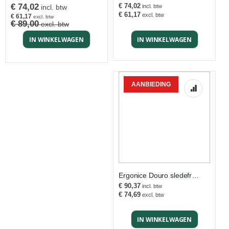
Special
€ 74,02
€ 74,02
Price
€ 61,17
€ 61,17
€ 89,00
IN WINKELWAGEN
IN WINKELWAGEN
AANBIEDING
Ergonice Douro sledeframe
€ 90,37
€ 74,69
IN WINKELWAGEN