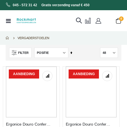
045 - 572 31 42 Gratis verzending vanaf € 450
0
Toggle
Cart
Nav
VERGADERSTOELEN
Van
FILTER
hoog
naar
laag
AANBIEDING
AANBIEDING
sorteren
Ergonice Douro Conference Ivoor Chroom
Ergonice Douro Conference