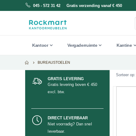
045 - 572 31 42 Gratis verzending vanaf € 450
Kantoor
Vergaderruimte
Kantine
BUREAUSTOELEN
Sorteer op
GRATIS LEVERING
Gratis levering boven € 450
excl. btw.
DIRECT LEVERBAAR
Niet voorradig? Dan snel
leverbaar.