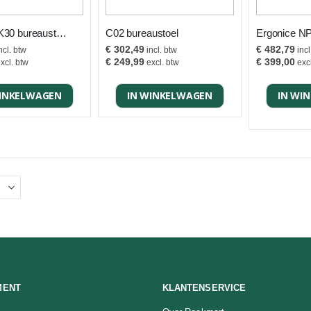
Ergonice K30 bureaustoel Zwart
C02 bureaustoel
€ 302,49
€ 482,79
€ 249,99
€ 399,00
WINKELWAGEN
IN WINKELWAGEN
IN WI
MENT
KLANTENSERVICE