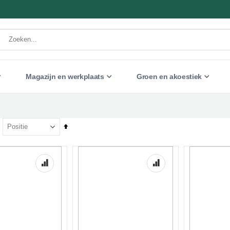
Magazijn en werkplaats
Groen en akoestiek
Van
hoog
naar
laag
sorteren