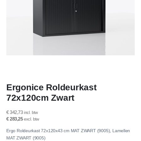
Ga
Ergonice Roldeurkast
naar
het
72x120cm Zwart
begin
van
de
€ 342,73
afbeeldingen-
€ 283,25
gallerij
Ergo Roldeurkast 72x120x43 cm MAT ZWART (9005), Lamellen
MAT ZWART (9005)