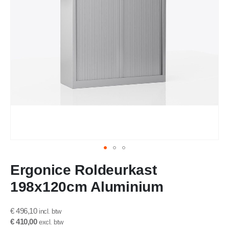
Ga
Ergonice Roldeurkast
naar
het
198x120cm Aluminium
begin
van
de
€ 496,10
afbeeldingen-
€ 410,00