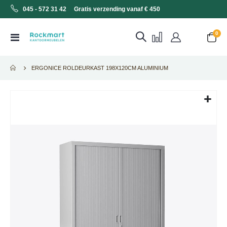
045 - 572 31 42 Gratis verzending vanaf € 450
pro
0
Toggle
Cart
Nav
ERGONICE ROLDEURKAST 198X120CM ALUMINIUM
Ga
naar
het
einde
van
de
afbeeldingen-
gallerij