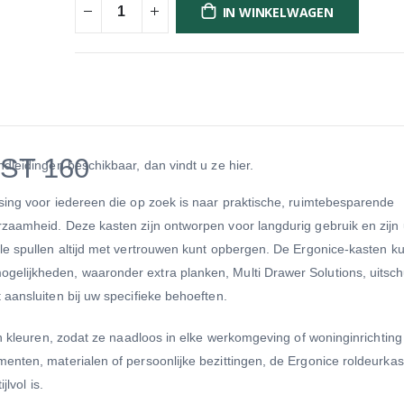
IN WINKELWAGEN
ST 160
dleidingen beschikbaar, dan vindt u ze hier.
sing voor iedereen die op zoek is naar praktische, ruimtebesparende
zaamheid. Deze kasten zijn ontworpen voor langdurig gebruik en zijn 
le spullen altijd met vertrouwen kunt opbergen. De Ergonice-kasten k
elijkheden, waaronder extra planken, Multi Drawer Solutions, uitsch
aansluiten bij uw specifieke behoeften.
en kleuren, zodat ze naadloos in elke werkomgeving of woninginrichtin
enten, materialen of persoonlijke bezittingen, de Ergonice roldeurka
lvol is.