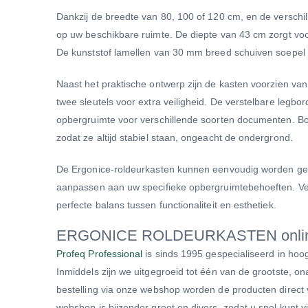
Dankzij de breedte van 80, 100 of 120 cm, en de versch
op uw beschikbare ruimte. De diepte van 43 cm zorgt voo
De kunststof lamellen van 30 mm breed schuiven soepel op
Naast het praktische ontwerp zijn de kasten voorzien van
twee sleutels voor extra veiligheid. De verstelbare legbo
opbergruimte voor verschillende soorten documenten. Bove
zodat ze altijd stabiel staan, ongeacht de ondergrond.
De Ergonice-roldeurkasten kunnen eenvoudig worden gec
aanpassen aan uw specifieke opbergruimtebehoeften. Verkr
perfecte balans tussen functionaliteit en esthetiek.
ERGONICE ROLDEURKASTEN onlin
Profeq Professional
is sinds 1995 gespecialiseerd in hoo
Inmiddels zijn we uitgegroeid tot één van de grootste, o
bestelling via onze webshop worden de producten direct
webshop is bijzonder groot en divers, zodat u snel kunt v