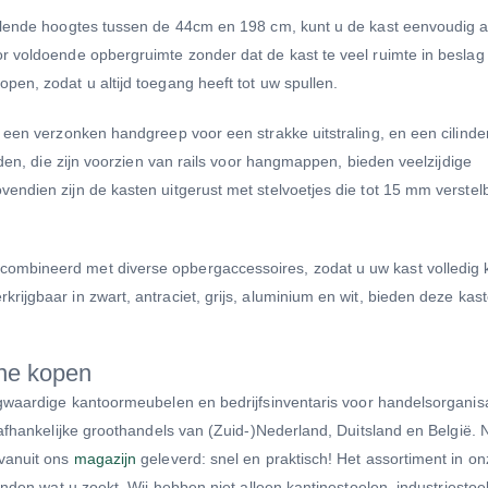
illende hoogtes tussen de 44cm en 198 cm, kunt u de kast eenvoudig
r voldoende opbergruimte zonder dat de kast te veel ruimte in beslag
en, zodat u altijd toegang heeft tot uw spullen.
 een verzonken handgreep voor een strakke uitstraling, en een cilinde
rden, die zijn voorzien van rails voor hangmappen, bieden veelzijdige
ndien zijn de kasten uitgerust met stelvoetjes die tot 15 mm verstelb
ombineerd met diverse opbergaccessoires, zodat u uw kast volledig 
ijgbaar in zwart, antraciet, grijs, aluminium en wit, bieden deze kas
e kopen
gwaardige kantoormeubelen en bedrijfsinventaris voor handelsorganisa
nafhankelijke groothandels van (Zuid-)Nederland, Duitsland en België.
 vanuit ons
magazijn
geleverd: snel en praktisch! Het assortiment in on
inden wat u zoekt. Wij hebben niet alleen kantinestoelen, industriestoe