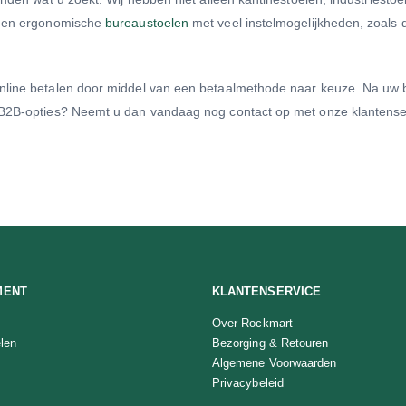
ts en ergonomische
bureaustoelen
met veel instelmogelijkheden, zoals 
nline betalen door middel van een betaalmethode naar keuze. Na uw b
n B2B-opties? Neemt u dan vandaag nog contact op met onze klantenser
MENT
KLANTENSERVICE
Over Rockmart
len
Bezorging & Retouren
Algemene Voorwaarden
Privacybeleid