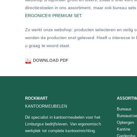
directiestoelen in ons assortiment, maar ook bureau se
ERGONICE® PREMIUM SET
.
Zo werkt onze webshop: producten selecteren en veilig o
worden de producten snel geleverd. Heeft u interesse i
u graag te woord staat.
DOWNLOAD PDF
ROCKMART
ASSORTI
KANTOORMEUBELEN
Bureaus
Bureaustoe
Dé specialist in kantoormeubelen voor het
Opbergen
Limburgse bedrijfsleven. Van ergonomisch
Kantine
werkplek tot complete kantoorinrichting.
Garderobe