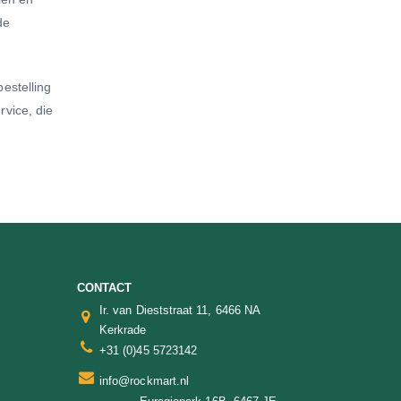
de
estelling
vice, die
CONTACT
Ir. van Dieststraat 11, 6466 NA
Kerkrade
+31 (0)45 5723142
info@rockmart.nl