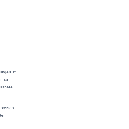
uitgerust
unnen
uifbare
g passen.
sten