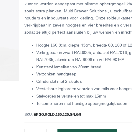
kunnen worden aangepast met slimme opbergmogelijk
zoals extra planken, Multi Drawer Solutions , uitschuifba
houders en inbouwsets voor kleding. Onze roldeurkasten
verkrijgbaar in zeven hoogtes en vier breedtes en divers
zodat ze altijd perfect aansluiten bij uw wensen en inrich
Hoogte 160,8cm, diepte 43cm, breedte 80, 100 of 
Verkrijgbaar in zwart RAL9005, antraciet RAL7016, gr
RAL7035, aluminium RAL9006 en wit RAL9016A
Kunststof lamellen van 30mm breed
Verzonken handgreep
Cilinderslot met 2 sleutels
Verstelbare legborden voorzien van rails voor hang
Stelvoetjes te verstellen tot max 15mm
Te combineren met handige opbergmogelijkheden
SKU
ERGO.ROLD.160.120.GR.GR