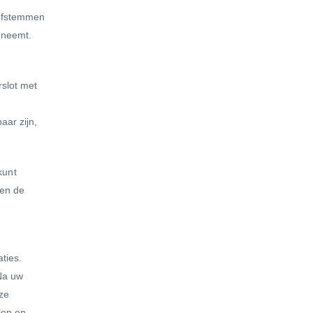
 afstemmen
 neemt.
rslot met
aar zijn,
kunt
ten de
ties.
 Na uw
ze
len en