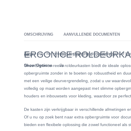
van
de
afbeeldingen-
gallerij
OMSCHRIJVING
AANVULLENDE DOCUMENTEN
ERGONICE ROLDEURKA
Meer
Zijn er voor het product technische documenten en/of han
SKU
ERGO.ROLD.160.120.GR.GR
informatie
Show Options
Ja
Onze Ergonice-reeks roldeurkasten biedt de ideale oplos
opbergruimte zonder in te boeten op robuustheid en duur
met een veilige deurvergrendeling, zodat u uw waardevol
volledig op maat worden aangepast met slimme opbergmog
houders en inbouwsets voor kleding, waardoor ze perfect 
De kasten zijn verkrijgbaar in verschillende afmetingen 
Of u nu op zoek bent naar extra opbergruimte voor docum
bieden een flexibele oplossing die zowel functioneel als stij