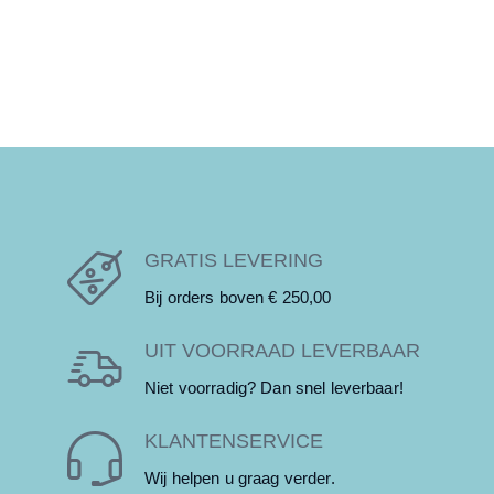
GRATIS LEVERING
Bij orders boven € 250,00
UIT VOORRAAD LEVERBAAR
Niet voorradig? Dan snel leverbaar!
KLANTENSERVICE
Wij helpen u graag verder.