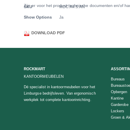
van
Meer
Zijn er voor het product technische documenten en/of han
SKU
MDC.A4.5.AN
de
informatie
afbeeldingen-
Show Options
Ja
gallerij
DOWNLOAD PDF
ROCKMART
ASSORTI
KANTOORMEUBELEN
Bureaus
Bureaustoe
Dé specialist in kantoormeubelen voor het
Opbergen
Limburgse bedrijfsleven. Van ergonomisch
Kantine
werkplek tot complete kantoorinrichting.
Garderobe
Lockers
Groen & Ak