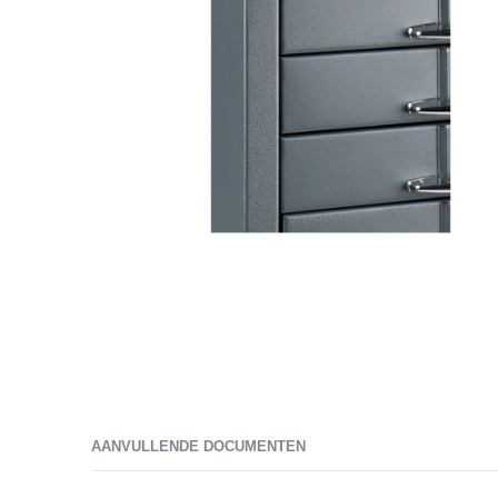
Ga
naar
het
AANVULLENDE DOCUMENTEN
begin