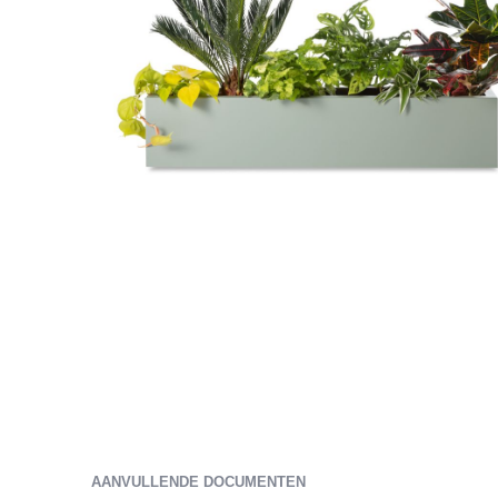
Ga
naar
het
begin
AANVULLENDE DOCUMENTEN