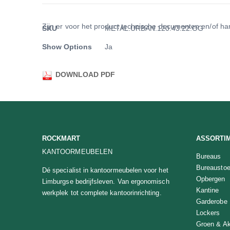
van
de
Meer
afbeeldingen-
Zijn er voor het product technische documenten en/of han
SKU
METAL.URBAN.120.43.22.OG
informatie
gallerij
Show Options
Ja
DOWNLOAD PDF
ROCKMART
ASSORTI
KANTOORMEUBELEN
Bureaus
Bureaustoe
Dé specialist in kantoormeubelen voor het
Opbergen
Limburgse bedrijfsleven. Van ergonomisch
Kantine
werkplek tot complete kantoorinrichting.
Garderobe
Lockers
Groen & Ak