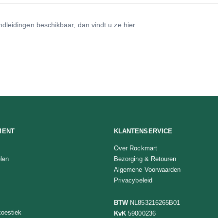
dleidingen beschikbaar, dan vindt u ze hier.
MENT
KLANTENSERVICE
Over Rockmart
len
Bezorging & Retouren
Algemene Voorwaarden
Privacybeleid
BTW
NL853216265B01
oestiek
KvK
59000236