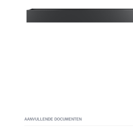
Ga
naar
het
AANVULLENDE DOCUMENTEN
begin