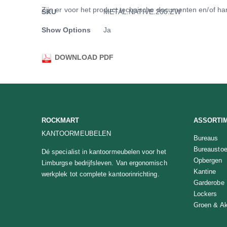
van
Meer
Zijn er voor het product technische documenten en/of han
SKU
METAL.NATIVE.200.ZW
de
informatie
afbeeldingen-
Show Options
Ja
gallerij
DOWNLOAD PDF
ROCKMART
ASSORTI
KANTOORMEUBELEN
Bureaus
Bureaustoe
Dé specialist in kantoormeubelen voor het
Opbergen
Limburgse bedrijfsleven. Van ergonomisch
Kantine
werkplek tot complete kantoorinrichting.
Garderobe
Lockers
Groen & Ak