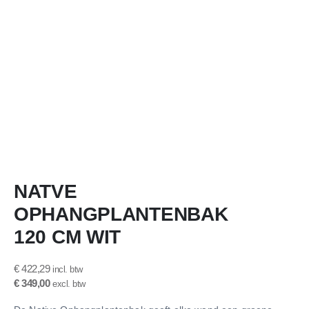
Ga
NATVE
naar
het
OPHANGPLANTENBAK
begin
van
120 CM WIT
de
afbeeldingen-
€ 422,29
gallerij
€ 349,00