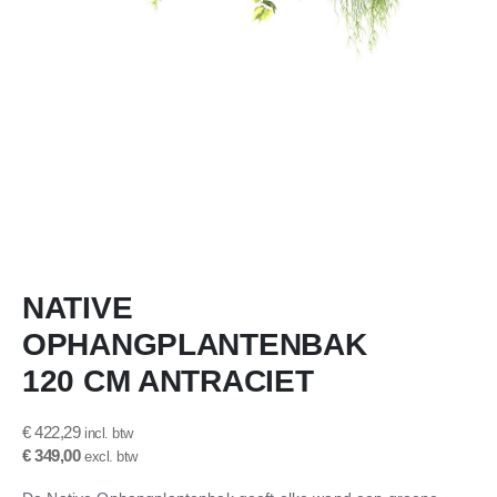
Ga
NATIVE
naar
het
OPHANGPLANTENBAK
begin
van
120 CM ANTRACIET
de
afbeeldingen-
€ 422,29
gallerij
€ 349,00