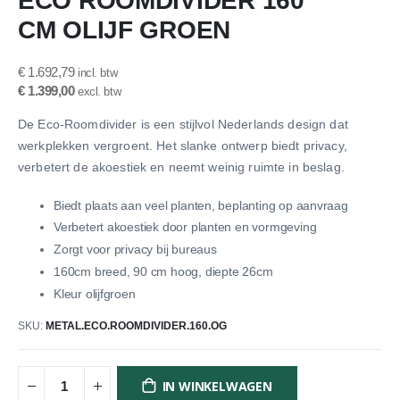
ECO ROOMDIVIDER 160
het
CM OLIJF GROEN
begin
van
de
€ 1.692,79
afbeeldingen-
€ 1.399,00
gallerij
De Eco-Roomdivider is een stijlvol Nederlands design dat
werkplekken vergroent. Het slanke ontwerp biedt privacy,
verbetert de akoestiek en neemt weinig ruimte in beslag.
Biedt plaats aan veel planten, beplanting op aanvraag
Verbetert akoestiek door planten en vormgeving
Zorgt voor privacy bij bureaus
160cm breed, 90 cm hoog, diepte 26cm
Kleur olijfgroen
SKU
METAL.ECO.ROOMDIVIDER.160.OG
IN WINKELWAGEN