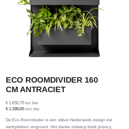
Ga
ECO ROOMDIVIDER 160
naar
het
CM ANTRACIET
begin
van
de
€ 1.692,79
afbeeldingen-
€ 1.399,00
gallerij
De Eco-Roomdivider is een stijlvol Nederlands design dat
werkplekken vergroent. Het slanke ontwerp biedt privacy,