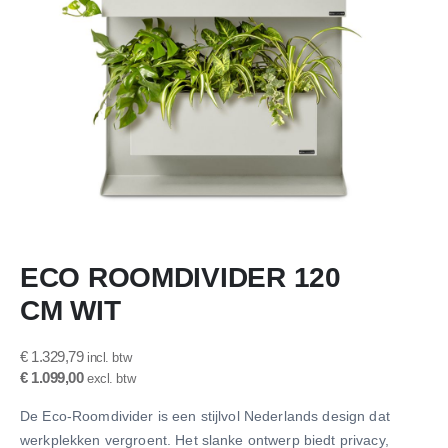
Ga
ECO ROOMDIVIDER 120
naar
het
CM WIT
begin
van
de
€ 1.329,79
afbeeldingen-
€ 1.099,00
gallerij
De Eco-Roomdivider is een stijlvol Nederlands design dat
werkplekken vergroent. Het slanke ontwerp biedt privacy,