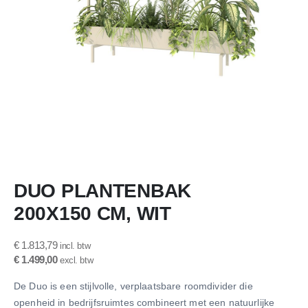
Ga
DUO PLANTENBAK
naar
het
200X150 CM, WIT
begin
van
de
€ 1.813,79
afbeeldingen-
€ 1.499,00
gallerij
De Duo is een stijlvolle, verplaatsbare roomdivider die
openheid in bedrijfsruimtes combineert met een natuurlijke