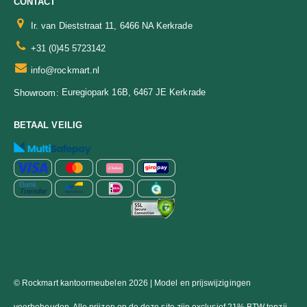
CONTACT
Ir. van Dieststraat 11, 6466 NA Kerkrade
+31 (0)45 5723142
info@rockmart.nl
Euregiopark 16B, 6467 JE Kerkrade
Showroom:
BETAAL VEILIG
© Rockmart kantoormeubelen 2026 | Model en prijswijzigingen
voorbehouden. Alle prijzen op de deze site zijn exclusief 21% BTW tenzij