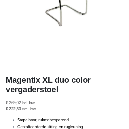
Ga
Magentix XL duo color
naar
het
vergaderstoel
begin
van
de
€ 269,02
afbeeldingen-
€ 222,33
gallerij
Stapelbaar, ruimtebesparend
Gestoffeerderde zitting en rugleuning