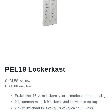
Ga
PEL18 Lockerkast
naar
het
begin
€ 481,58
van
€ 398,00
de
afbeeldingen-
Praktische, 18-vaks lockers, voor ruimtebesparende opslag
gallerij
2 kolommen met elk 9 lockers: veel individuele opslag
Ook verkrijgbaar in 9-vaks, 18-vaks, 24 en 36-vaks