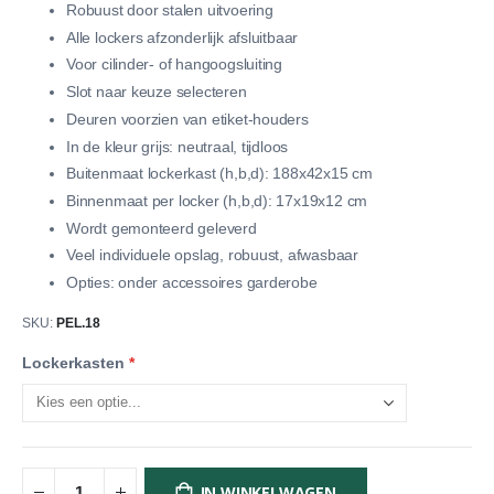
Robuust door stalen uitvoering
Alle lockers afzonderlijk afsluitbaar
Voor cilinder- of hangoogsluiting
Slot naar keuze selecteren
Deuren voorzien van etiket-houders
In de kleur grijs: neutraal, tijdloos
Buitenmaat lockerkast (h,b,d): 188x42x15 cm
Binnenmaat per locker (h,b,d): 17x19x12 cm
Wordt gemonteerd geleverd
Veel individuele opslag, robuust, afwasbaar
Opties: onder accessoires garderobe
SKU
PEL.18
Lockerkasten
IN WINKELWAGEN