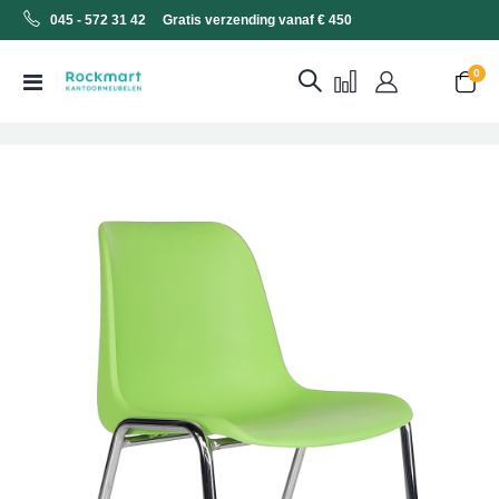
045 - 572 31 42 Gratis verzending vanaf € 450
0
Toggle
Cart
Nav
Ga
naar
het
einde
van
de
afbeeldingen-
gallerij