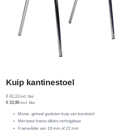
Ga
Kuip kantinestoel
naar
het
begin
€ 41,13
van
€ 33,99
de
afbeeldingen-
Mooie, geheel gesloten kuip van kunststof
gallerij
Met twee frame-diktes verkrijgbaar
Framedikte van 18 mm of 22 mm