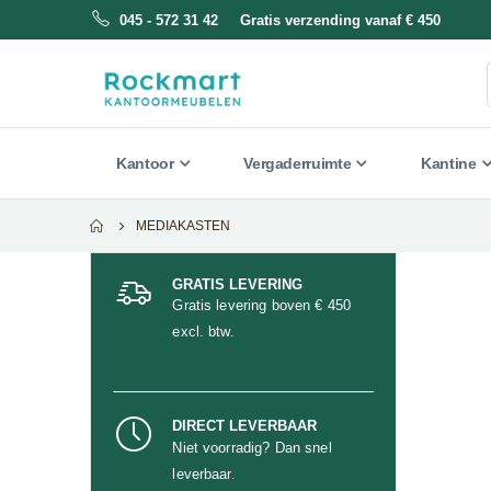
045 - 572 31 42 Gratis verzending vanaf € 450
Kantoor
Vergaderruimte
Kantine
MEDIAKASTEN
GRATIS LEVERING
Gratis levering boven € 450
excl. btw.
DIRECT LEVERBAAR
Niet voorradig? Dan snel
leverbaar.