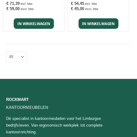
€ 71,39
€ 54,45
€ 59,00
€ 45,00
IN WINKELWAGEN
IN WINKELWAGEN
ROCKMART
KANTOORMEUBELEN
Dé specialist in kantoormeubelen voor het Limburgse
bedrijfsleven. Van ergonomisch werkplek tot complete
kantoorinrichting.