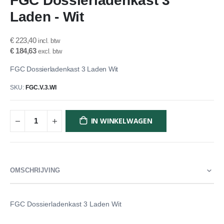
FGC Dossierladenkast 3
het
Laden - Wit
begin
van
de
€ 223,40
afbeeldingen-
€ 184,63
gallerij
FGC Dossierladenkast 3 Laden Wit
SKU
FGC.V.3.WI
IN WINKELWAGEN
OMSCHRIJVING
FGC Dossierladenkast 3 Laden Wit