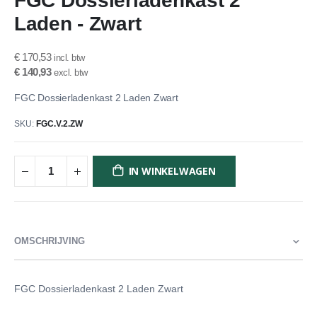
FGC Dossierladenkast 2
het
Laden - Zwart
begin
van
de
€ 170,53
afbeeldingen-
€ 140,93
gallerij
FGC Dossierladenkast 2 Laden Zwart
SKU
FGC.V.2.ZW
IN WINKELWAGEN
OMSCHRIJVING
FGC Dossierladenkast 2 Laden Zwart