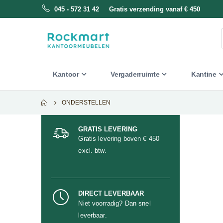
045 - 572 31 42 Gratis verzending vanaf € 450
Kantoor
Vergaderruimte
Kantine
ONDERSTELLEN
GRATIS LEVERING
Gratis levering boven € 450
excl. btw.
DIRECT LEVERBAAR
Niet voorradig? Dan snel
leverbaar.