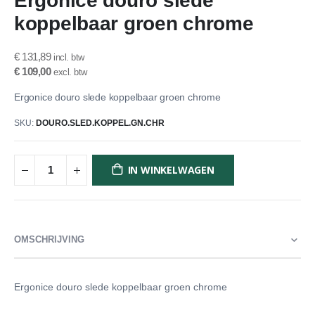
Ergonice douro slede
het
koppelbaar groen chrome
begin
van
de
€ 131,89
afbeeldingen-
€ 109,00
gallerij
Ergonice douro slede koppelbaar groen chrome
SKU
DOURO.SLED.KOPPEL.GN.CHR
IN WINKELWAGEN
OMSCHRIJVING
Ergonice douro slede koppelbaar groen chrome