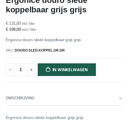
Ergonice douro slede
het
koppelbaar grijs grijs
begin
van
de
€ 131,89
afbeeldingen-
€ 109,00
gallerij
Ergonice douro slede koppelbaar grijs grijs
SKU
DOURO.SLED.KOPPEL.GR.GR
IN WINKELWAGEN
OMSCHRIJVING
Ergonice douro slede koppelbaar grijs grijs