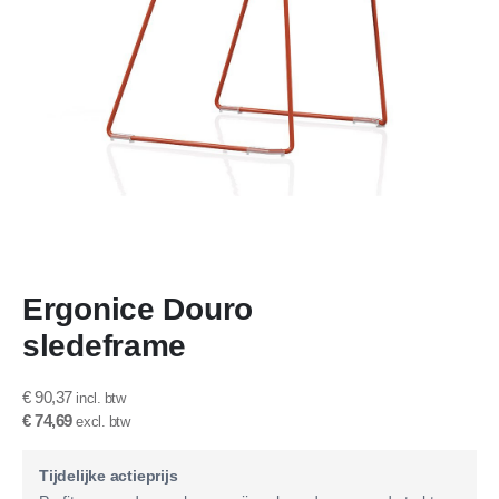
Ga
Ergonice Douro
naar
het
sledeframe
begin
van
de
€ 90,37
afbeeldingen-
€ 74,69
gallerij
Tijdelijke actieprijs