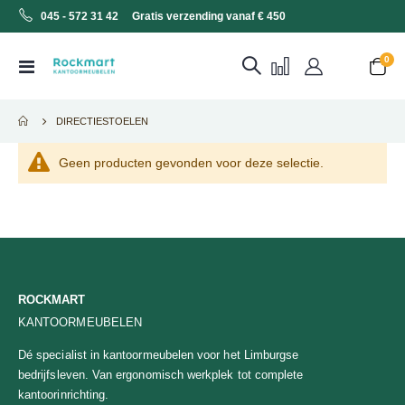
045 - 572 31 42 Gratis verzending vanaf € 450
0
Toggle
Cart
Nav
DIRECTIESTOELEN
Geen producten gevonden voor deze selectie.
ROCKMART
KANTOORMEUBELEN
Dé specialist in kantoormeubelen voor het Limburgse
bedrijfsleven. Van ergonomisch werkplek tot complete
kantoorinrichting.