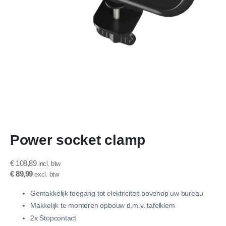
Ga
Power socket clamp
naar
het
begin
€ 108,89
van
€ 89,99
de
afbeeldingen-
Gemakkelijk toegang tot elektriciteit bovenop uw bureau
gallerij
Makkelijk te monteren opbouw d.m.v. tafelklem
2x Stopcontact