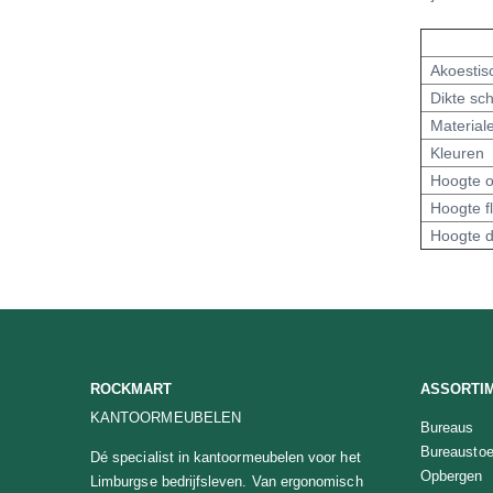
Akoestis
Dikte sc
Material
Kleuren
Hoogte 
Hoogte f
Hoogte 
ROCKMART
ASSORTI
KANTOORMEUBELEN
Bureaus
Bureaustoe
Dé specialist in kantoormeubelen voor het
Opbergen
Limburgse bedrijfsleven. Van ergonomisch