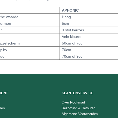
APHONIC
che waarde
Hoog
hermen
5cm
en
3 stof keuzes
Vele kleuren
opzetscherm
50cm of 70cm
ly-by
70cm
duo
70cm of 90cm
MENT
KLANTENSERVICE
Over Rockmart
len
Bezorging & Retouren
Algemene Voorwaarden