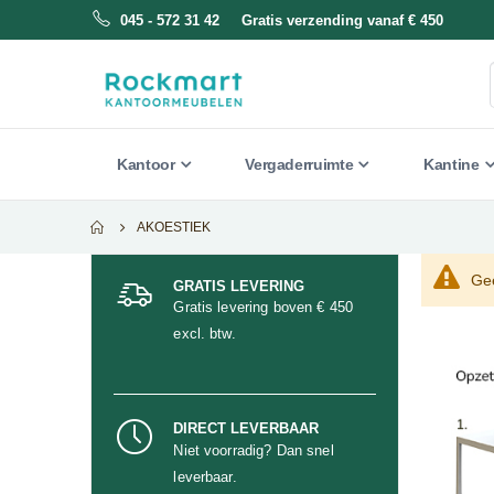
045 - 572 31 42 Gratis verzending vanaf € 450
Kantoor
Vergaderruimte
Kantine
AKOESTIEK
Gee
GRATIS LEVERING
Gratis levering boven € 450
excl. btw.
DIRECT LEVERBAAR
Niet voorradig? Dan snel
leverbaar.