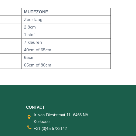
MUTEZONE
Zeer laag
2,8cm
1 stof
7 kleuren
40cm of 65cm
65cm
65cm of 80cm
CONTACT
Ir. van Dieststraat 11, 6466 NA
Kerkrade
+31 (0)45 5723142