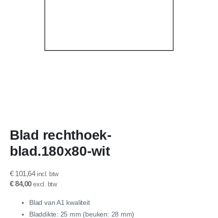
Ga
Blad rechthoek-
naar
het
blad.180x80-wit
begin
van
de
€ 101,64
afbeeldingen-
€ 84,00
gallerij
Blad van A1 kwaliteit
Bladdikte: 25 mm (beuken: 28 mm)