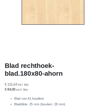
Ga
Blad rechthoek-
naar
het
blad.180x80-ahorn
begin
van
de
€ 101,64
afbeeldingen-
€ 84,00
gallerij
Blad van A1 kwaliteit
Bladdikte: 25 mm (beuken: 28 mm)