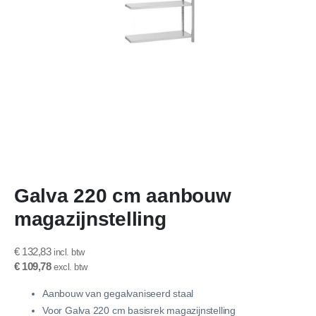
Ga
Galva 220 cm aanbouw
naar
het
magazijnstelling
begin
van
de
€ 132,83
afbeeldingen-
€ 109,78
gallerij
Aanbouw van gegalvaniseerd staal
Voor Galva 220 cm basisrek magazijnstelling